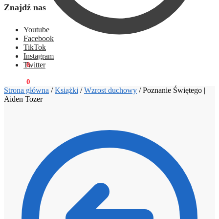
Znajdź nas
Youtube
Facebook
TikTok
Instagram
Twitter
0,00
zł
0
0,00
zł
0
Strona główna
/
Książki
/
Wzrost duchowy
/
Poznanie Świętego |
Aiden Tozer