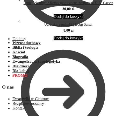
Panie, jak długo? Refleksje o istocie cierpienia | D.A. Carson
30,00
zł
Dodaj do koszyka
Ucieczka z pułapki | Doug Salser
8,00
zł
Dodaj do koszyka
Do kasy
Wzrost duchowy
Biblia i teologia
Kościół
Biografia
Ewangelizacja i apologetyka
Dla dzieci
Dla kobiet
PROMO
O nas
Ewangelia w Centrum
Bezpłatne broszury
Kontakt