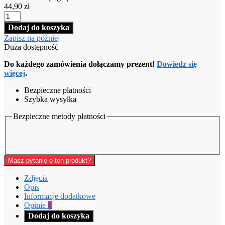
koszyka
44,90
zł
ilość
Poznanie
Dodaj do koszyka
Świętego
Zapisz na później
|
Duża dostępność
Aiden
Tozer
Do każdego zamówienia dołączamy prezent!
Dowiedz się
więcej
.
Bezpieczne płatności
Szybka wysyłka
Bezpieczne metody płatności
Masz pytanie o ten produkt?
Zdjęcia
Opis
Informacje dodatkowe
Opinie
0
Dodaj do koszyka