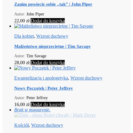
Zanim powiecie sobie „tak” | John Piper
Autor:
John Piper
22,00
zł
Dodaj do koszyka
Dla kobiet
,
Wzrost duchowy
Małżeństwo nieprzeciętne | Tim Savage
Autor:
Tim Savage
28,00
zł
Dodaj do koszyka
Ewangelizacja i apologetyka
,
Wzrost duchowy
Nowy Początek | Peter Jeffrey
Autor:
Peter Jeffrey
16,00
zł
Dodaj do koszyka
Brak w magazynie.
Kościół
,
Wzrost duchowy