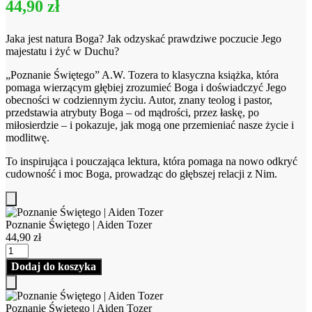
44,90
zł
Jaka jest natura Boga? Jak odzyskać prawdziwe poczucie Jego
majestatu i żyć w Duchu?
„Poznanie Świętego” A.W. Tozera to klasyczna książka, która
pomaga wierzącym głębiej zrozumieć Boga i doświadczyć Jego
obecności w codziennym życiu. Autor, znany teolog i pastor,
przedstawia atrybuty Boga – od mądrości, przez łaskę, po
miłosierdzie – i pokazuje, jak mogą one przemieniać nasze życie i
modlitwę.
To inspirująca i pouczająca lektura, która pomaga na nowo odkryć
cudowność i moc Boga, prowadząc do głębszej relacji z Nim.
Dodaj
do
Poznanie Świętego | Aiden Tozer
koszyka
44,90
zł
ilość
Poznanie
Dodaj do koszyka
Świętego
|
Dodaj
Aiden
do
Poznanie Świętego | Aiden Tozer
Tozer