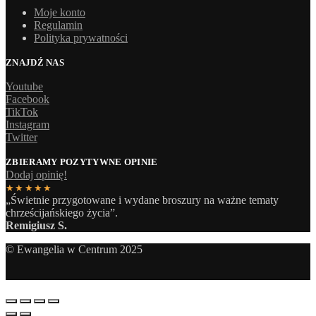
Moje konto
Regulamin
Polityka prywatności
ZNAJDŹ NAS
Youtube
Facebook
TikTok
Instagram
Twitter
ZBIERAMY POZYTYWNE OPINIE
Dodaj opinię!
★★★★★
„Świetnie przygotowane i wydane broszury na ważne tematy
chrześcijańskiego życia”.
Remigiusz S.
© Ewangelia w Centrum 2025