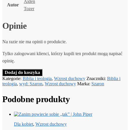
Aiden
Autor
Tozer
Opinie
Na razie nie ma opinii o produkcie.
Tylko zalogowani klienci, którzy kupili ten produkt mogą napisać
opinię.
Dodaj do koszyka
Kategorie:
Biblia i teologia
,
Wzrost duchowy
Znaczniki:
Biblia i
teologia
,
wyd: Szaron
,
Wzrost duchowy
Marka:
Szaron
Podobne produkty
Dla kobiet
,
Wzrost duchowy