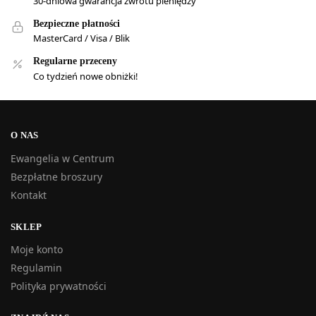
30-dniowa gwarancja zwrotu pieniędzy
Bezpieczne płatności
MasterCard / Visa / Blik
Regularne przeceny
Co tydzień nowe obniżki!
O NAS
Ewangelia w Centrum
Bezpłatne broszury
Kontakt
SKLEP
Moje konto
Regulamin
Polityka prywatności