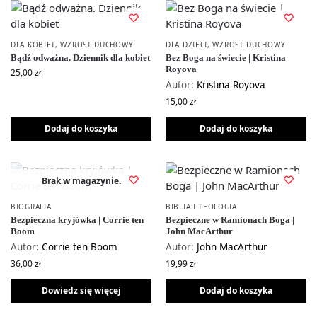
DLA KOBIET
,
WZROST DUCHOWY
DLA DZIECI
,
WZROST DUCHOWY
Bądź odważna. Dziennik dla kobiet
Bez Boga na świecie | Kristina
Royova
25,00
zł
Autor:
Kristina Royova
15,00
zł
Dodaj do koszyka
Dodaj do koszyka
Brak w magazynie.
BIOGRAFIA
BIBLIA I TEOLOGIA
Bezpieczna kryjówka | Corrie ten
Bezpieczne w Ramionach Boga |
Boom
John MacArthur
Autor:
Corrie ten Boom
Autor:
John MacArthur
36,00
zł
19,99
zł
Dowiedz się więcej
Dodaj do koszyka