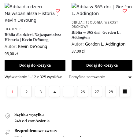
BIBLIA I TEOLOGIA
,
WZROST
DUCHOWY
DLA DZIECI
Biblia w 365 dni | Gordon L.
Biblia dla dzieci. Najwspanialsza
Addington
Historia | Kevin DeYoung
Autor:
Gordon L. Addington
Autor:
Kevin DeYoung
37,00
zł
95,00
zł
Dodaj do koszyka
Dodaj do koszyka
Wyświetlanie 1–12 z 325 wyników
1
2
3
4
…
26
27
28
Szybka wysyłka
24h od zamówienia
Bezproblemowe zwroty