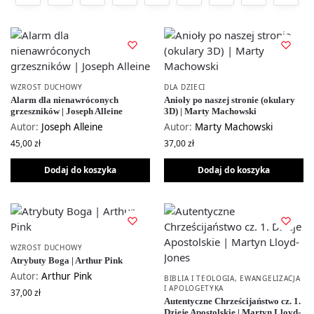
WZROST DUCHOWY
DLA DZIECI
Alarm dla nienawróconych
Anioły po naszej stronie (okulary
grzeszników | Joseph Alleine
3D) | Marty Machowski
Autor:
Joseph Alleine
Autor:
Marty Machowski
45,00
zł
37,00
zł
Dodaj do koszyka
Dodaj do koszyka
WZROST DUCHOWY
Atrybuty Boga | Arthur Pink
Autor:
Arthur Pink
BIBLIA I TEOLOGIA
,
EWANGELIZACJA
I APOLOGETYKA
37,00
zł
Autentyczne Chrześcijaństwo cz. 1.
Dzieje Apostolskie | Martyn Lloyd-