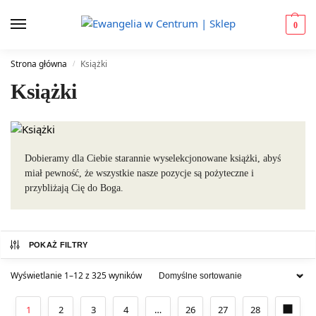
0
Strona główna
Książki
/
Książki
Dobieramy dla Ciebie starannie wyselekcjonowane książki, abyś
miał pewność, że wszystkie nasze pozycje są pożyteczne i
przybliżają Cię do Boga.
POKAŻ FILTRY
Wyświetlanie 1–12 z 325 wyników
1
2
3
4
…
26
27
28