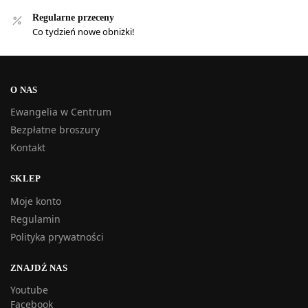
Regularne przeceny
Co tydzień nowe obniżki!
O NAS
Ewangelia w Centrum
Bezpłatne broszury
Kontakt
SKLEP
Moje konto
Regulamin
Polityka prywatności
ZNAJDŹ NAS
Youtube
Facebook