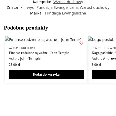
Kategoria:
Wzrost duchowy
Znaczniki:
wyd: Fundacja Ewangeliczna
,
Wzrost duchowy
Marka:
Fundacja Ewangeliczna
Podobne produkty
WZROST DUCHOWY
DLA KOBIET
,
WZR
Finanse rodzinne są ważne | John Temple
Kogo poślubić |
Autor:
John Temple
Autor:
Andrew
23,00
zł
8,00
zł
Dodaj do koszyka