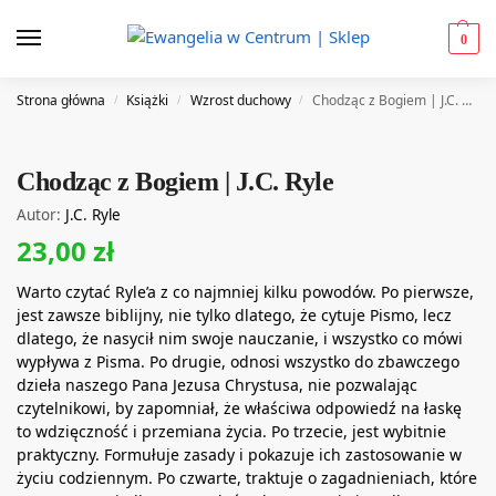
0
Strona główna
Książki
Wzrost duchowy
Chodząc z Bogiem | J.C. Ryle
/
/
/
Chodząc z Bogiem | J.C. Ryle
Autor:
J.C. Ryle
23,00
zł
Warto czytać Ryle’a z co najmniej kilku powodów. Po pierwsze,
jest zawsze biblijny, nie tylko dlatego, że cytuje Pismo, lecz
dlatego, że nasycił nim swoje nauczanie, i wszystko co mówi
wypływa z Pisma. Po drugie, odnosi wszystko do zbawczego
dzieła naszego Pana Jezusa Chrystusa, nie pozwalając
czytelnikowi, by zapomniał, że właściwa odpowiedź na łaskę
to wdzięczność i przemiana życia. Po trzecie, jest wybitnie
praktyczny. Formułuje zasady i pokazuje ich zastosowanie w
życiu codziennym. Po czwarte, traktuje o zagadnieniach, które