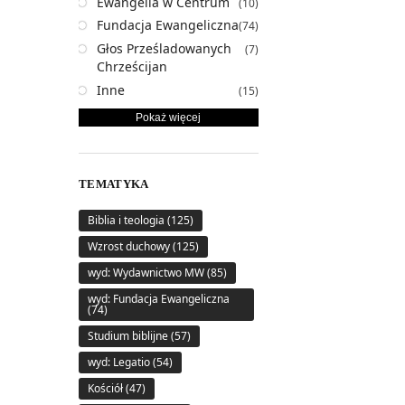
Ewangelia w Centrum
(10)
Fundacja Ewangeliczna
(74)
Głos Prześladowanych
(7)
Chrześcijan
Inne
(15)
Pokaż więcej
TEMATYKA
Biblia i teologia
(125)
Wzrost duchowy
(125)
wyd: Wydawnictwo MW
(85)
wyd: Fundacja Ewangeliczna
(74)
Studium biblijne
(57)
wyd: Legatio
(54)
Kościół
(47)