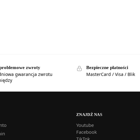
problemowe zwroty
Bezpieczne płatności
dniowa gwarancja zwrotu
MasterCard / Visa / Blik
niędzy
ZNAJDŹ NAS
nto
Youtube
Facebook
in
TikTok