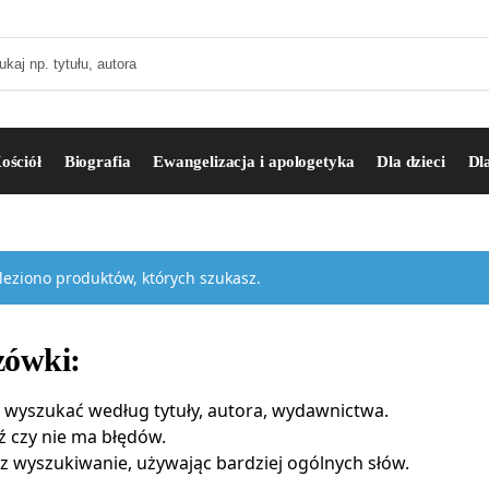
ościół
Biografia
Ewangelizacja i apologetyka
Dla dzieci
Dl
leziono produktów, których szukasz.
ówki:
 wyszukać według tytuły, autora, wydawnictwa.
 czy nie ma błędów.
z wyszukiwanie, używając bardziej ogólnych słów.