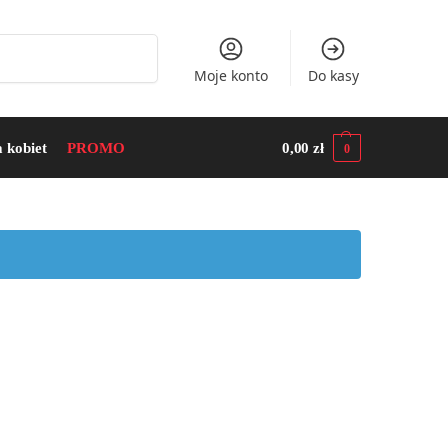
Szukaj
Moje konto
Do kasy
a kobiet
PROMO
0,00
zł
0