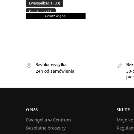
Ewangelizacja
(33)
Dla dzieci
(28)
Pokaż więcej
Biografia
(19)
Dla kobiet
(18)
wyd: Świadome
chrześcijaństwo
(17)
Apologetyka
(17)
wyd: Szaron
(17)
Szybka wysyłka
Bez
wyd: Trinity
(15)
24h od zamówienia
30-
Nauczanie i przywództwo
(14)
pie
wyd: CLC
(12)
Modlitwa
(10)
wyd: Ewangelia w Centrum
(10)
O NAS
SKLEP
Reformacja
(9)
Ewangelia w Centrum
Moje ko
Projekt Nehemiasz
(9)
Bezpłatne broszury
Regulam
Cierpienie
(8)