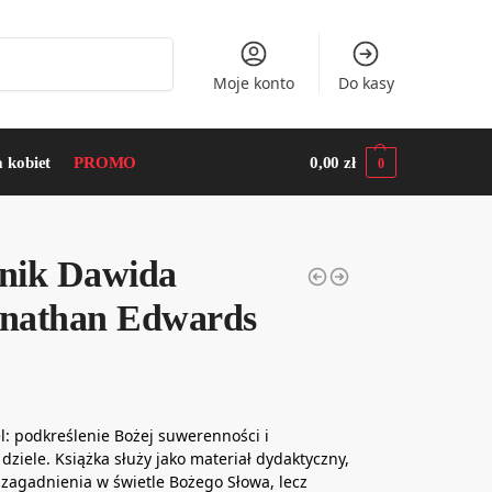
Szukaj
Moje konto
Do kasy
a kobiet
PROMO
0,00
zł
0
tnik Dawida
Jonathan Edwards
l: podkreślenie Bożej suwerenności i
ziele. Książka służy jako materiał dydaktyczny,
zagadnienia w świetle Bożego Słowa, lecz