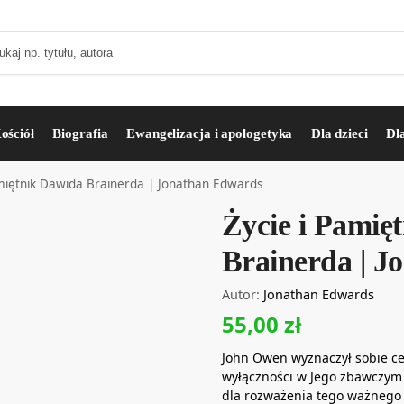
ościół
Biografia
Ewangelizacja i apologetyka
Dla dzieci
Dl
amiętnik Dawida Brainerda | Jonathan Edwards
Życie i Pamię
Brainerda | 
Autor:
Jonathan Edwards
55,00
zł
John Owen wyznaczył sobie ce
wyłączności w Jego zbawczym d
dla rozważenia tego ważnego 