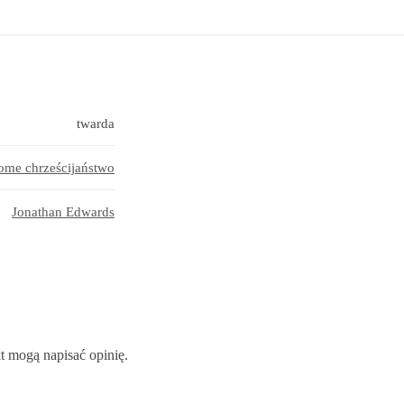
twarda
ome chrześcijaństwo
Jonathan Edwards
kt mogą napisać opinię.