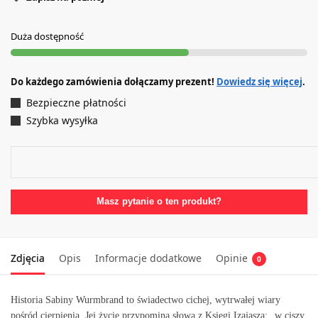
Duża dostępność
Do każdego zamówienia dołączamy prezent!
Dowiedz się więcej
.
Bezpieczne płatności
Szybka wysyłka
Masz pytanie o ten produkt?
Zdjęcia
Opis
Informacje dodatkowe
Opinie
0
Historia Sabiny Wurmbrand to świadectwo cichej, wytrwałej wiary
pośród cierpienia. Jej życie przypomina słowa z Księgi Izajasza: „w ciszy