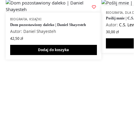
BIOGRAFIA
,
DLA D
Poślij mnie | C.S
BIOGRAFIA
,
KSIĄŻKI
Autor:
C.S. Le
Dom pozostawiony daleko | Daniel Shayesteh
Autor: Daniel Shayesteh
30,00
zł
42,50
zł
Dodaj do koszyka