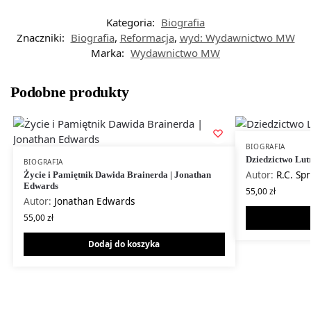
Kategoria:
Biografia
Znaczniki:
Biografia
,
Reformacja
,
wyd: Wydawnictwo MW
Marka:
Wydawnictwo MW
Podobne produkty
BIOGRAFIA
Dziedzictwo Lutra
BIOGRAFIA
Autor:
R.C. Spr
Życie i Pamiętnik Dawida Brainerda | Jonathan
Edwards
55,00
zł
Autor:
Jonathan Edwards
55,00
zł
Dodaj do koszyka