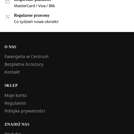
MasterCard / Visa / Blik
Regularne przeceny
Co tydzień nowe obniżki!
O NAS
Ewangelia w Centrum
Bezpłatne broszury
Kontakt
SKLEP
Moje konto
Regulamin
Polityka prywatności
ZNAJDŹ NAS
Youtube