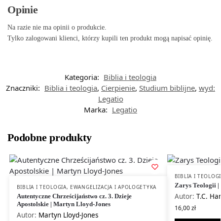
Opinie
Na razie nie ma opinii o produkcie.
Tylko zalogowani klienci, którzy kupili ten produkt mogą napisać opinię.
Kategoria:
Biblia i teologia
Znaczniki:
Biblia i teologia
,
Cierpienie
,
Studium biblijne
,
wyd:
Legatio
Marka:
Legatio
Podobne produkty
BIBLIA I TEOLOG
Zarys Teologii 
BIBLIA I TEOLOGIA
,
EWANGELIZACJA I APOLOGETYKA
Autor:
T.C. H
Autentyczne Chrześcijaństwo cz. 3. Dzieje
Apostolskie | Martyn Lloyd-Jones
16,00
zł
Autor:
Martyn Lloyd-Jones