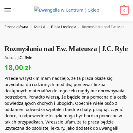
0
Strona główna
Książki
Biblia i teologia
Rozmyślania nad Ew. Mateusza | J.C. Ryle
/
/
/
Rozmyślania nad Ew. Mateusza | J.C. Ryle
Autor:
J.C. Ryle
18,00
zł
Przede wszystkim mam nadzieję, że ta praca okaże się
przydatna do rodzinnych modlitw, ponieważ liczba
dostępnych materiałów do tego celu nigdy nie dorównywała
potrzebom. Ponadto wierzę, że będzie ona pomocna dla osób
odwiedzających chorych i ubogich. Obecnie wiele osób z
oddaniem odwiedza szpitale i biedne chaty, pragnąc czynić
dobro, a odpowiednie książki mogą być bardzo pomocne w
takich przypadkach. Wreszcie ufam, że ta praca będzie
użyteczna do osobistej lektury, jako dodatek do Ewangelii.