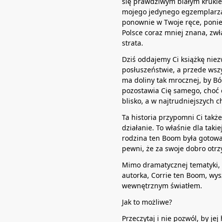
się prawdziwym białym kruki
mojego jedynego egzemplarza 
ponownie w Twoje ręce, poniew
Polsce coraz mniej znana, zw
strata.
Dziś oddajemy Ci książkę niez
posłuszeństwie, a przede wszys
ma doliny tak mrocznej, by Bó
pozostawia Cię samego, choć 
blisko, a w najtrudniejszych 
Ta historia przypomni Ci także,
działanie. To właśnie dla taki
rodzina ten Boom była gotowa
pewni, że za swoje dobro otr
Mimo dramatycznej tematyki, k
autorka, Corrie ten Boom, wy
wewnętrznym światłem.
Jak to możliwe?
Przeczytaj i nie pozwól, by je