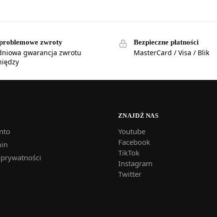
problemowe zwroty
Bezpieczne płatności
dniowa gwarancja zwrotu
MasterCard / Visa / Blik
niędzy
ZNAJDŹ NAS
nto
Youtube
Facebook
in
TikTok
 prywatności
Instagram
Twitter