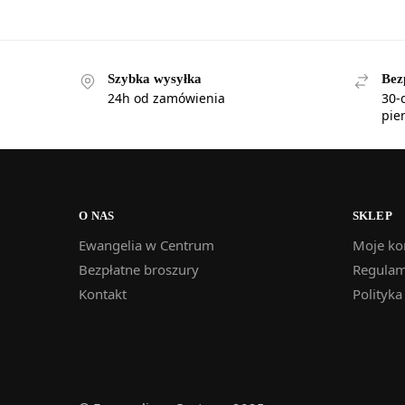
Szybka wysyłka
Bez
24h od zamówienia
30-
pie
O NAS
SKLEP
Ewangelia w Centrum
Moje ko
Bezpłatne broszury
Regulam
Kontakt
Polityka