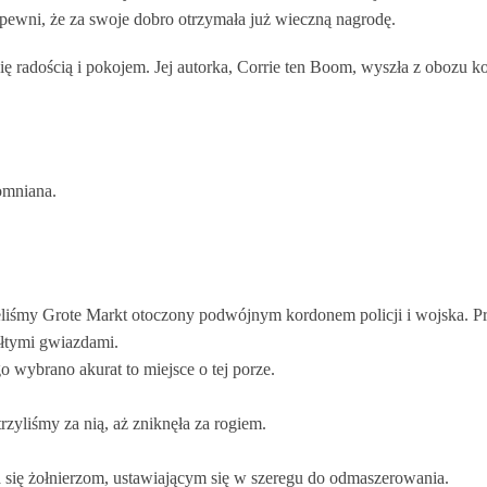
ewni, że za swoje dobro otrzymała już wieczną nagrodę.
ię radością i pokojem. Jej autorka, Corrie ten Boom, wyszła z obozu
pomniana.
eliśmy Grote Markt otoczony podwójnym kordonem policji i wojska. Prz
ółtymi gwiazdami.
 wybrano akurat to miejsce o tej porze.
trzyliśmy za nią, aż zniknęła za rogiem.
a się żołnierzom, ustawiającym się w szeregu do odmaszerowania.