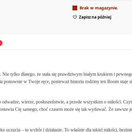
Brak w magazynie.
Zapisz na później
0
 Nie tylko dlatego, że stała się prawdziwym białym krukiem i pewne
iła ponownie w Twoje ręce, ponieważ historia rodziny ten Boom staje 
odwadze, wierze, posłuszeństwie, a przede wszystkim o miłości. Czytaj
zostawia Cię samego, choć czasem może się tak wydawać. Że zawsze jest
lko uczucia – to wybór i działanie. To właśnie dla takiej miłości, bezi