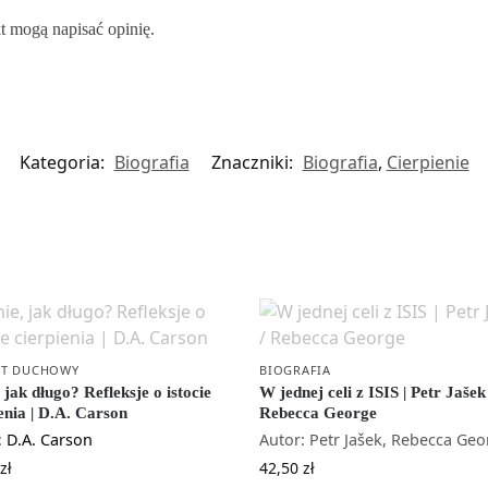
kt mogą napisać opinię.
Kategoria:
Biografia
Znaczniki:
Biografia
,
Cierpienie
T DUCHOWY
BIOGRAFIA
 jak długo? Refleksje o istocie
W jednej celi z ISIS | Petr Jašek
enia | D.A. Carson
Rebecca George
:
D.A. Carson
Autor: Petr Jašek, Rebecca Ge
zł
42,50
zł