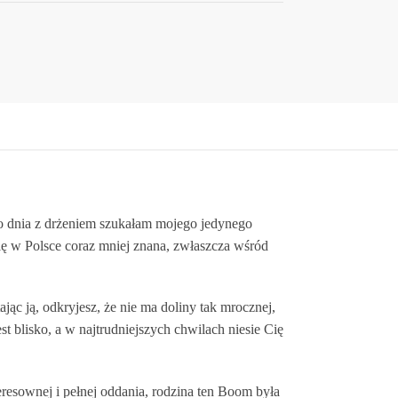
go dnia z drżeniem szukałam mojego jedynego
się w Polsce coraz mniej znana, zwłaszcza wśród
ąc ją, odkryjesz, że nie ma doliny tak mrocznej,
 blisko, a w najtrudniejszych chwilach niesie Cię
nteresownej i pełnej oddania, rodzina ten Boom była