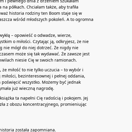
em i pewnego dnia z drżeniem szukałam
na półkach. Chciałam także, aby trafiła
aż historia rodziny ten Boom staje się w
łaszcza wśród młodszych pokoleń. A to ogromna
wykłą – opowieść o odwadze, wierze,
tkim o miłości. Czytając ją, odkryjesz, że nie
g nie mógł do niej dotrzeć. Że nigdy nie
czasem może się tak wydawać. Że zawsze jest
chwilach niesie Cię w swoich ramionach.
 że miłość to nie tylko uczucia – to wybór i
ej miłości, bezinteresownej i pełnej oddania,
 poświęcić wszystko. Możemy być jednak
zymała już wieczną nagrodę.
siążka ta napełni Cię radością i pokojem. Jej
szła z obozu koncentracyjnego, promieniując
j historia została zapomniana.