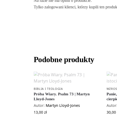
Na razie nie ma opinii o produkcie.
Tylko zalogowani klienci, którzy kupili ten produ
Podobne produkty
BIBLIA I TEOLOGIA
WZROS
Próba Wiary. Psalm 73 | Martyn
Panie,
Lloyd-Jones
cierpi
Autor:
Martyn Lloyd-Jones
Autor
13,00
zł
30,00