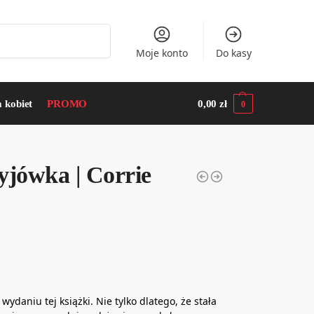
Szukaj
Moje konto
Do kasy
a kobiet
PROMO
0,00
zł
0
yjówka | Corrie
daniu tej książki. Nie tylko dlatego, że stała