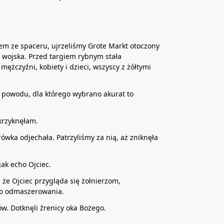
em ze spaceru, ujrzeliśmy Grote Markt otoczony
 wojska. Przed targiem rybnym stała
 mężczyźni, kobiety i dzieci, wszyscy z żółtymi
powodu, dla którego wybrano akurat to
ykrzyknęłam.
żarówka odjechała. Patrzyliśmy za nią, aż zniknęła
jak echo Ojciec.
że Ojciec przygląda się żołnierzom,
do odmaszerowania.
w. Dotknęli źrenicy oka Bożego.