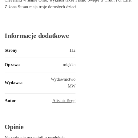
Cleveland w stanie Ohio, wykłada także Pismo Święte w Truth For Life.
Z żoną Susan mają troje dorosłych dzieci.
Informacje dodatkowe
Strony
112
Oprawa
miękka
Wydawnictwo
Wydawca
MW
Autor
Alistair Begg
Opinie
Na razie nie ma opinii o produkcie.