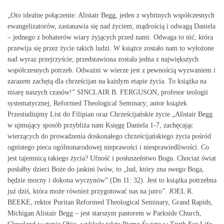
„Oto idealne połączenie: Alistair Begg, jeden z wybitnych współczesnych
ewangelizatorów, zastanawia się nad życiem, mądrością i odwagą Daniela
– jednego z bohaterów wiary żyjących przed nami. Odwaga to nić, która
przewija się przez życie takich ludzi. W książce zostało nam to wyłożone
nad wyraz przejrzyście; przedstawiona została jedna z największych
współczesnych potrzeb. Odważni w wierze jest z pewnością wyzwaniem i
zarazem zachętą dla chrześcijan na każdym etapie życia. To książka na
miarę naszych czasów!” SINCLAIR B. FERGUSON, profesor teologii
systematycznej, Reformed Theological Seminary; autor książek
Przestudiujmy List do Filipian oraz Chrześcijańskie życie „Alistair Begg
w ujmujący sposób przybliża nam Księgę Daniela 1-7, zachęcając
wierzących do prowadzenia doskonałego chrześcijańskiego życia pośród
ognistego pieca ogólnonarodowej nieprawości i niesprawiedliwości. Co
jest tajemnicą takiego życia? Ufność i posłuszeństwo Bogu. Chociaż świat
posłałby dzieci Boże do jaskini lwów, to „lud, który zna swego Boga,
będzie mocny i dokona wyczynów” (Dn 11: 32). Jest to książka potrzebna
już dziś, która może również przygotować nas na jutro”. JOEL R.
BEEKE, rektor Puritan Reformed Theological Seminary, Grand Rapids,
Michigan Alistair Begg – jest starszym pastorem w Parkside Church,