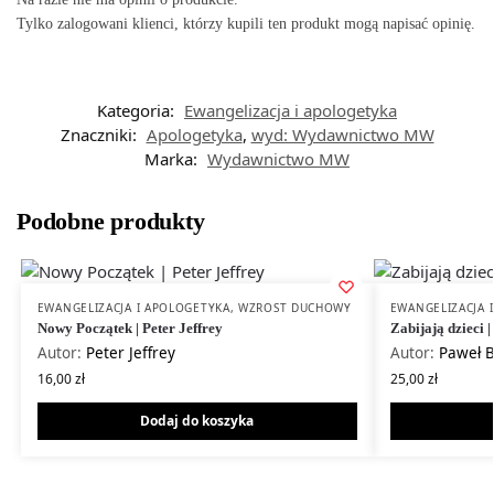
Tylko zalogowani klienci, którzy kupili ten produkt mogą napisać opinię.
Kategoria:
Ewangelizacja i apologetyka
Znaczniki:
Apologetyka
,
wyd: Wydawnictwo MW
Marka:
Wydawnictwo MW
Podobne produkty
EWANGELIZACJA I APOLOGETYKA
,
WZROST DUCHOWY
EWANGELIZACJA 
Nowy Początek | Peter Jeffrey
Zabijają dzieci 
Autor:
Peter Jeffrey
Autor:
Paweł B
16,00
zł
25,00
zł
Dodaj do koszyka