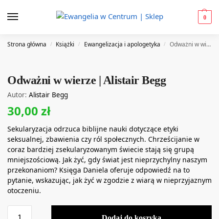
0
Strona główna
Książki
Ewangelizacja i apologetyka
Odważni w wierze | Alistair Begg
/
/
/
Odważni w wierze | Alistair Begg
Autor:
Alistair Begg
30,00
zł
Sekularyzacja odrzuca biblijne nauki dotyczące etyki
seksualnej, zbawienia czy ról społecznych. Chrześcijanie w
coraz bardziej zsekularyzowanym świecie stają się grupą
mniejszościową. Jak żyć, gdy świat jest nieprzychylny naszym
przekonaniom? Księga Daniela oferuje odpowiedź na to
pytanie, wskazując, jak żyć w zgodzie z wiarą w nieprzyjaznym
otoczeniu.
Dodaj do koszyka