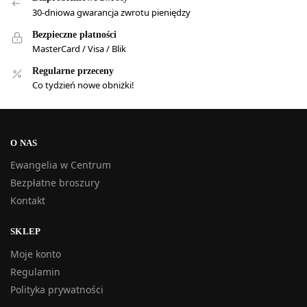
30-dniowa gwarancja zwrotu pieniędzy
Bezpieczne płatności
MasterCard / Visa / Blik
Regularne przeceny
Co tydzień nowe obniżki!
O NAS
Ewangelia w Centrum
Bezpłatne broszury
Kontakt
SKLEP
Moje konto
Regulamin
Polityka prywatności