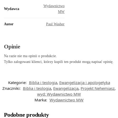
Wydawnictwo
Wydawca
MW
Autor
Paul Washer
Opinie
Na razie nie ma opinii o produkcie.
Tylko zalogowani klienci, którzy kupili ten produkt mogą napisać opinię.
Kategorie:
Biblia i teologia
,
Ewangelizacja i apologetyka
Znaczniki:
Biblia i teologia
,
Ewangelizacja
,
Projekt Nehemiasz
,
wyd: Wydawnictwo MW
Marka:
Wydawnictwo MW
Podobne produkty