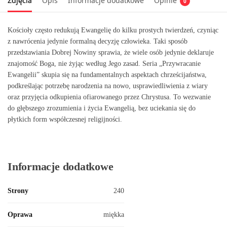
Zdjęcia
Opis
Informacje dodatkowe
Opinie
0
Kościoły często redukują Ewangelię do kilku prostych twierdzeń, czyniąc
z nawrócenia jedynie formalną decyzję człowieka. Taki sposób
przedstawiania Dobrej Nowiny sprawia, że wiele osób jedynie deklaruje
znajomość Boga, nie żyjąc według Jego zasad. Seria „Przywracanie
Ewangelii” skupia się na fundamentalnych aspektach chrześcijaństwa,
podkreślając potrzebę narodzenia na nowo, usprawiedliwienia z wiary
oraz przyjęcia odkupienia ofiarowanego przez Chrystusa. To wezwanie
do głębszego zrozumienia i życia Ewangelią, bez uciekania się do
płytkich form współczesnej religijności.
Informacje dodatkowe
Strony
240
Oprawa
miękka