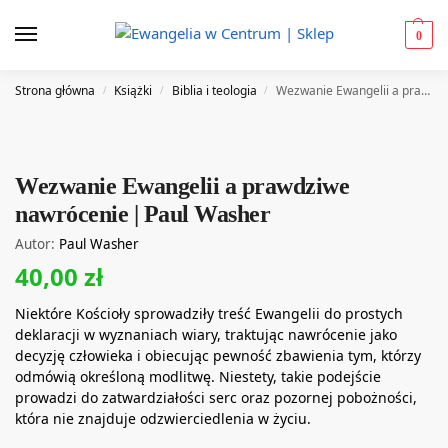
0
Strona główna
Książki
Biblia i teologia
Wezwanie Ewangelii a prawdziwe nawrócenie | Paul Washer
/
/
/
Wezwanie Ewangelii a prawdziwe
nawrócenie | Paul Washer
Autor:
Paul Washer
40,00
zł
Niektóre Kościoły sprowadziły treść Ewangelii do prostych
deklaracji w wyznaniach wiary, traktując nawrócenie jako
decyzję człowieka i obiecując pewność zbawienia tym, którzy
odmówią określoną modlitwę. Niestety, takie podejście
prowadzi do zatwardziałości serc oraz pozornej pobożności,
która nie znajduje odzwierciedlenia w życiu.