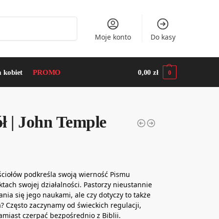
Szukaj
Moje konto
Do kasy
a kobiet
PROMO
0,00
zł
0
ół | John Temple
ciołów podkreśla swoją wierność Pismu
ach swojej działalności. Pastorzy nieustannie
nia się jego naukami, ale czy dotyczy to także
ła? Często zaczynamy od świeckich regulacji,
amiast czerpać bezpośrednio z Biblii.