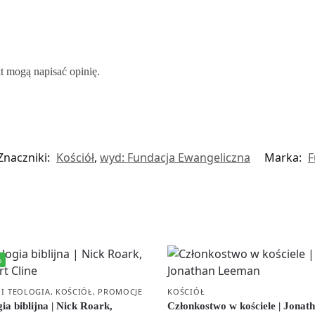
kt mogą napisać opinię.
Znaczniki:
Kościół
,
wyd: Fundacja Ewangeliczna
Marka:
F
%
 I TEOLOGIA
,
KOŚCIÓŁ
,
PROMOCJE
KOŚCIÓŁ
ia biblijna | Nick Roark,
Członkostwo w kościele | Jonat