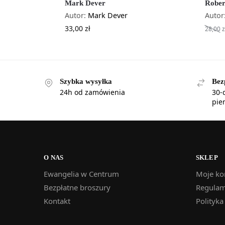
Mark Dever
Rober
Autor:
Mark Dever
Autor
33,00
zł
28,00
z
Szybka wysyłka
Bez
24h od zamówienia
30-
pie
O NAS
SKLEP
Ewangelia w Centrum
Moje ko
Bezpłatne broszury
Regulam
Kontakt
Polityka