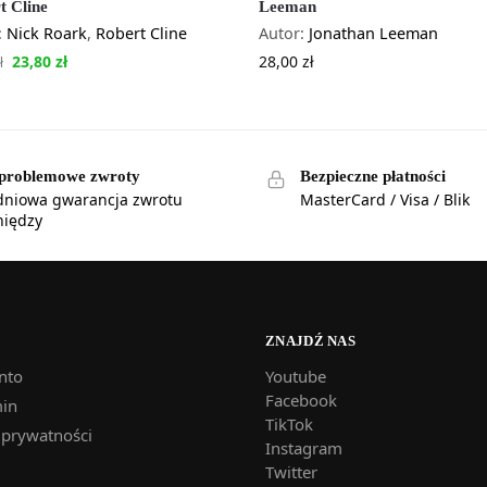
t Cline
Leeman
:
Nick Roark
,
Robert Cline
Autor:
Jonathan Leeman
23,80
zł
28,00
zł
ł
problemowe zwroty
Bezpieczne płatności
dniowa gwarancja zwrotu
MasterCard / Visa / Blik
niędzy
ZNAJDŹ NAS
nto
Youtube
Facebook
in
TikTok
 prywatności
Instagram
Twitter