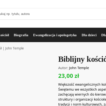
ościół
Biografia
Ewangelizacja i apologetyka
Dla dzieci
Dl
iół | John Temple
Biblijny kości
Autor:
John Temple
23,00
zł
Większość ewangelicznych koś
Świętemu we wszystkich aspekt
zachęcają wiernych do kierowa
struktury i organizacji kościo
tradycji i norm kulturowych, z