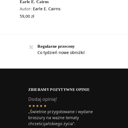
Earle E. Cairns
Autor:
Earle E. Cairns
59,00
zł
Regularne przeceny
Co tydzień nowe obniżki!
ZBIERAMY POZYTYWNE OPINIE
Dodaj opinię!
★★★★★
„Świetnie przygotowane i wydane
broszury na ważne tematy
chrześcijańskiego życia”.