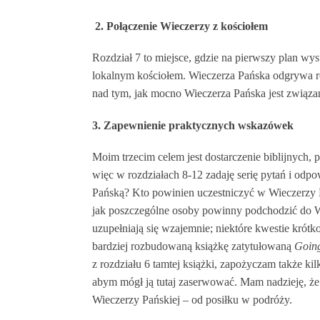
2. Połączenie Wieczerzy z kościołem
Rozdział 7 to miejsce, gdzie na pierwszy plan wys
lokalnym kościołem. Wieczerza Pańska odgrywa rol
nad tym, jak mocno Wieczerza Pańska jest związa
3. Zapewnienie praktycznych wskazówek
Moim trzecim celem jest dostarczenie biblijnych,
więc w rozdziałach 8-12 zadaję serię pytań i odp
Pańską? Kto powinien uczestniczyć w Wieczerzy 
jak poszczególne osoby powinny podchodzić do Wi
uzupełniają się wzajemnie; niektóre kwestie krótk
bardziej rozbudowaną książkę zatytułowaną
Goin
z rozdziału 6 tamtej książki, zapożyczam także ki
abym mógł ją tutaj zaserwować. Mam nadzieję, że t
Wieczerzy Pańskiej – od posiłku w podróży.