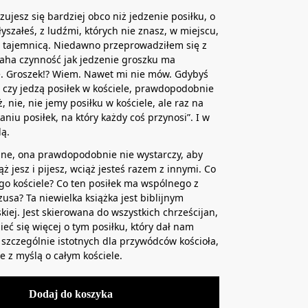
zujesz się bardziej obco niż jedzenie posiłku, o
łyszałeś, z ludźmi, których nie znasz, w miejscu,
ie tajemnicą. Niedawno przeprowadziłem się z
błaha czynność jak jedzenie groszku ma
. Groszek!? Wiem. Nawet mi nie mów. Gdybyś
, czy jedzą posiłek w kościele, prawdopodobnie
, nie, nie jemy posiłku w kościele, ale raz na
niu posiłek, na który każdy coś przynosi”. I w
ą.
asne, ona prawdopodobnie nie wystarczy, aby
ąż jesz i pijesz, wciąż jesteś razem z innymi. Co
ego kościele? Co ten posiłek ma wspólnego z
usa? Ta niewielka książka jest biblijnym
ej. Jest skierowana do wszystkich chrześcijan,
eć się więcej o tym posiłku, który dał nam
e szczególnie istotnych dla przywódców kościoła,
e z myślą o całym kościele.
Dodaj do koszyka