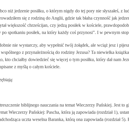
obco niż jedzenie posiłku, o którym nigdy do tej pory nie słyszałeś, z l
rowadziłem się z rodziną do Anglii, gdzie tak błaha czynność jak jedz
ł większość chrześcijan, czy jedzą posiłek w kościele, prawdopodobni
my po spotkaniu posiłek, na który każdy coś przynosi”. I w pewnym stopn
nie nie wystarczy, aby wypełnić twój żołądek, ale wciąż jesz i pijesz
a wspólnego z przynależnością do rodziny Jezusa? Ta niewielka książka
o, kto chciałby dowiedzieć się więcej o tym posiłku, który dał nam Jez
apisane z myślą o całym kościele.
zębiają:
reszczenie biblijnego nauczania na temat Wieczerzy Pańskiej. Jest to 
mat Wieczerzy Pańskiej: Pascha, która ją zapowiada (rozdział 1), ustano
dchodząca uczta weselna Baranka, którą ona zapowiada (rozdział 5). Ro