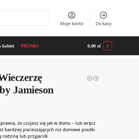
Szukaj
Moje konto
Do kasy
a kobiet
PROMO
0,00
zł
0
Wieczerzę
bby Jamieson
 sprawia, że czujesz się jak w domu – lub wręcz
est bardziej pocieszających niż domowe posiłki
rodzinę lub przyjaciół.