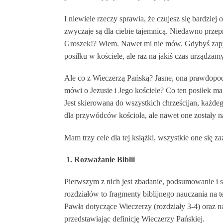
I niewiele rzeczy sprawia, że czujesz się bardziej 
zwyczaje są dla ciebie tajemnicą. Niedawno przep
Groszek!? Wiem. Nawet mi nie mów. Gdybyś zapyta
posiłku w kościele, ale raz na jakiś czas urządza
Ale co z Wieczerzą Pańską? Jasne, ona prawdopodob
mówi o Jezusie i Jego kościele? Co ten posiłek m
Jest skierowana do wszystkich chrześcijan, każdeg
dla przywódców kościoła, ale nawet one zostały n
Mam trzy cele dla tej książki, wszystkie one się za
1. Rozważanie Biblii
Pierwszym z nich jest zbadanie, podsumowanie i st
rozdziałów to fragmenty biblijnego nauczania na te
Pawła dotyczące Wieczerzy (rozdziały 3-4) oraz na
przedstawiając definicję Wieczerzy Pańskiej.