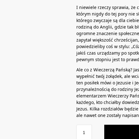
I niewiele rzeczy sprawia, że c
którym nigdy do tej pory nie s
którego zwyczaje są dla cieb
rodziną do Anglii, gdzie tak 
ogromne znaczenie społeczne
zapytał większość chrześcijan
powiedzieliby coś w stylu: „Cóż
jakiś czas urządzamy po spotka
pewnym stopniu jest to prawd
Ale co z Wieczerzą Pańską? J
wypełnić twój żołądek, ale wci
ten posiłek mówi o Jezusie i J
przynależnością do rodziny Jez
elementarzem Wieczerzy Pański
każdego, kto chciałby dowiedzi
Jezus. Kilka rozdziałów będzi
ale nawet one zostały napisan