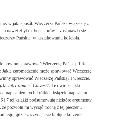
anie, w jaki sposób Wieczerza Pańska wiąże się z
– a nawet zbyt mało pastorów – zastanawia się
eczerzy Pańskiej w kształtowaniu kościoła.
janie powinni sprawować Wieczerzę Pańską. Tak
1-7: Jakie zgromadzenie może sprawować Wieczerzę
owinny sprawować Wieczerzę Pańską? I wreszcie,
ążki
Jak rozumieć Chrzest?
. Te dwie książki
zed napisaniem tych krótkich książek, napisałem
 6 i 7 tej książki podsumowują niektóre argumenty
że pozwolił mi wyciąć trochę z tej pieczeni,
 tego, gdzie zaczynają się biblijne korzenie