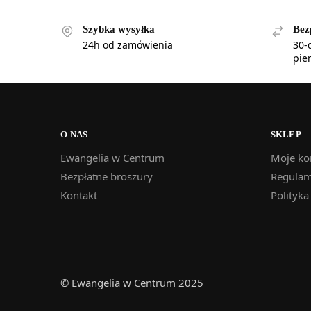
Szybka wysyłka
Bez
24h od zamówienia
30-
pie
O NAS
SKLEP
Ewangelia w Centrum
Moje ko
Bezpłatne broszury
Regulam
Kontakt
Polityka
© Ewangelia w Centrum 2025