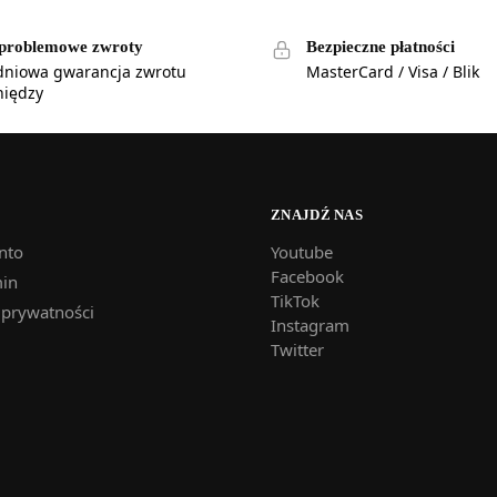
problemowe zwroty
Bezpieczne płatności
dniowa gwarancja zwrotu
MasterCard / Visa / Blik
niędzy
ZNAJDŹ NAS
nto
Youtube
Facebook
in
TikTok
 prywatności
Instagram
Twitter