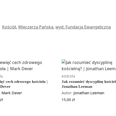
:
Kościół
,
Wieczerza Pańska
,
wyd: Fundacja Ewangeliczna
ÓŁ
KOŚCIÓŁ
ięć cech zdrowego kościoła |
Jak rozumieć dyscyplinę kościel
 Dever
Jonathan Leeman
:
Mark Dever
Autor:
Jonathan Leeman
zł
15,00
zł