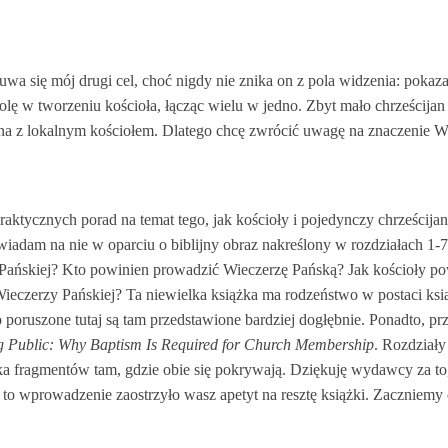
uwa się mój drugi cel, choć nigdy nie znika on z pola widzenia: pokaz
ę w tworzeniu kościoła, łącząc wielu w jedno. Zbyt mało chrześcijan 
na z lokalnym kościołem. Dlatego chcę zwrócić uwagę na znaczenie Wi
 praktycznych porad na temat tego, jak kościoły i pojedynczy chrześci
owiadam na nie w oparciu o biblijny obraz nakreślony w rozdziałach 
Pańskiej? Kto powinien prowadzić Wieczerzę Pańską? Jak kościoły p
eczerzy Pańskiej? Ta niewielka książka ma rodzeństwo w postaci ksi
o poruszone tutaj są tam przedstawione bardziej dogłębnie. Ponadto, pr
g
Public: Why Baptism Is Required for Church Membership
. Rozdziały
lka fragmentów tam, gdzie obie się pokrywają. Dziękuję wydawcy za to, 
o wprowadzenie zaostrzyło wasz apetyt na resztę książki. Zaczniemy od