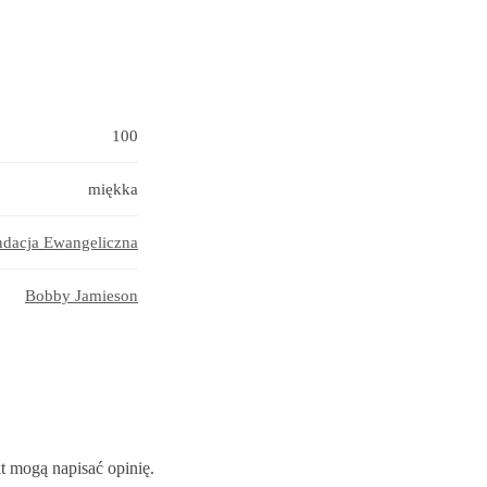
100
miękka
ndacja Ewangeliczna
Bobby Jamieson
kt mogą napisać opinię.