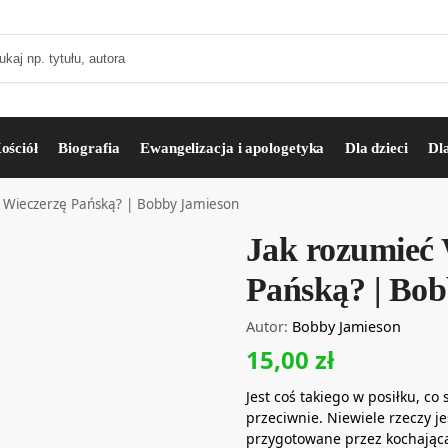
ościół
Biografia
Ewangelizacja i apologetyka
Dla dzieci
Dl
ć Wieczerzę Pańską? | Bobby Jamieson
Jak rozumieć 
Pańską? | Bo
Autor:
Bobby Jamieson
15,00
zł
Jest coś takiego w posiłku, co
przeciwnie. Niewiele rzeczy j
przygotowane przez kochającą 