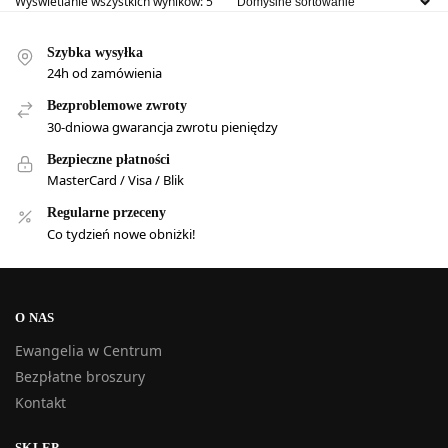
Wyświetlanie wszystkich wyników: 5
Szybka wysyłka
24h od zamówienia
Bezproblemowe zwroty
30-dniowa gwarancja zwrotu pieniędzy
Bezpieczne płatności
MasterCard / Visa / Blik
Regularne przeceny
Co tydzień nowe obniżki!
O NAS
Ewangelia w Centrum
Bezpłatne broszury
Kontakt
SKLEP