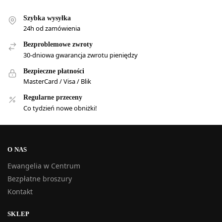
Szybka wysyłka
24h od zamówienia
Bezproblemowe zwroty
30-dniowa gwarancja zwrotu pieniędzy
Bezpieczne płatności
MasterCard / Visa / Blik
Regularne przeceny
Co tydzień nowe obniżki!
O NAS
Ewangelia w Centrum
Bezpłatne broszury
Kontakt
SKLEP