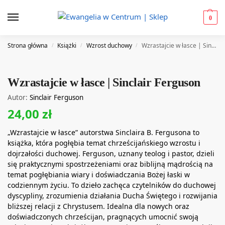
0
Strona główna
Książki
Wzrost duchowy
Wzrastajcie w łasce | Sinclair Ferguson
/
/
/
Wzrastajcie w łasce | Sinclair Ferguson
Autor:
Sinclair Ferguson
24,00
zł
„Wzrastajcie w łasce” autorstwa Sinclaira B. Fergusona to
książka, która pogłębia temat chrześcijańskiego wzrostu i
dojrzałości duchowej. Ferguson, uznany teolog i pastor, dzieli
się praktycznymi spostrzeżeniami oraz biblijną mądrością na
temat pogłębiania wiary i doświadczania Bożej łaski w
codziennym życiu. To dzieło zachęca czytelników do duchowej
dyscypliny, zrozumienia działania Ducha Świętego i rozwijania
bliższej relacji z Chrystusem. Idealna dla nowych oraz
doświadczonych chrześcijan, pragnących umocnić swoją