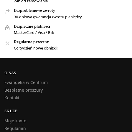
24h od zamówienia
Bezproblemowe zwroty
30-dniowa gwarancja zwrotu pieniędzy
Bezpieczne płatności
MasterCard / Visa / Blik
Regularne przeceny
Co tydzień nowe obniżki!
O NAS
Ewangelia w Centrum
Bezpłatne broszury
Kontakt
SKLEP
Moje konto
Regulamin