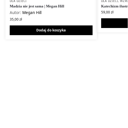
DLA DZIECI
DLA DZIECI
,
WZR
Madzia nie jest sama | Megan Hill
Katechizm ilust
59,00
zł
Autor:
Megan Hill
35,00
zł
Dodaj do koszyka