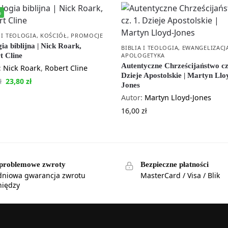
%
 I TEOLOGIA
,
KOŚCIÓŁ
,
PROMOCJE
ia biblijna | Nick Roark,
BIBLIA I TEOLOGIA
,
EWANGELIZACJA
t Cline
APOLOGETYKA
Autentyczne Chrześcijaństwo cz
:
Nick Roark
,
Robert Cline
Dzieje Apostolskie | Martyn Llo
23,80
zł
ł
Jones
Autor:
Martyn Lloyd-Jones
16,00
zł
problemowe zwroty
Bezpieczne płatności
dniowa gwarancja zwrotu
MasterCard / Visa / Blik
niędzy