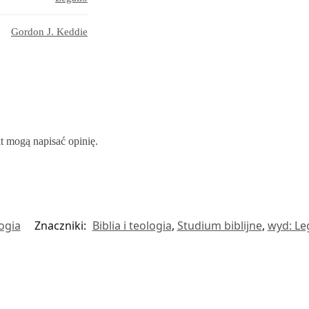
Gordon J. Keddie
kt mogą napisać opinię.
logia
Znaczniki:
Biblia i teologia
,
Studium biblijne
,
wyd: Le