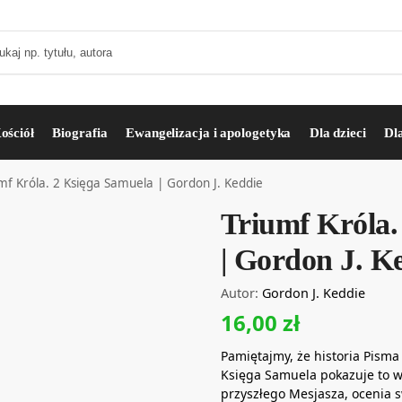
ościół
Biografia
Ewangelizacja i apologetyka
Dla dzieci
Dl
mf Króla. 2 Księga Samuela | Gordon J. Keddie
Triumf Króla.
| Gordon J. K
Autor:
Gordon J. Keddie
16,00
zł
Pamiętajmy, że historia Pisma
Księga Samuela pokazuje to w
przyszłego Mesjasza, ocenia