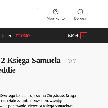
Szukaj
Moje konto
Do kasy
a kobiet
PROMO
0,00
zł
0
 2 Księga Samuela
eddie
 Świętego koncentruje się na Chrystusie. Druga
 rozdziale 22, gdzie Dawid, rozważając
 swoje panowanie. Pierwsza Księga Samuelowa