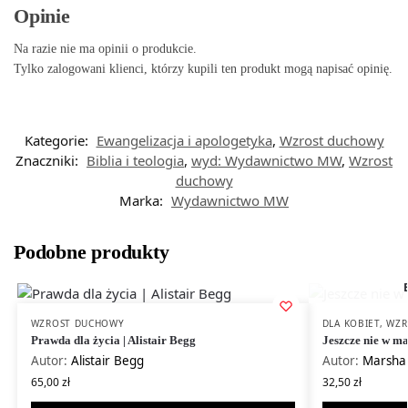
Opinie
Na razie nie ma opinii o produkcie.
Tylko zalogowani klienci, którzy kupili ten produkt mogą napisać opinię.
Kategorie:
Ewangelizacja i apologetyka
,
Wzrost duchowy
Znaczniki:
Biblia i teologia
,
wyd: Wydawnictwo MW
,
Wzrost
duchowy
Marka:
Wydawnictwo MW
Podobne produkty
WZROST DUCHOWY
DLA KOBIET
,
WZR
Prawda dla życia | Alistair Begg
Jeszcze nie w ma
Autor:
Alistair Begg
Autor:
Marshal
65,00
zł
32,50
zł