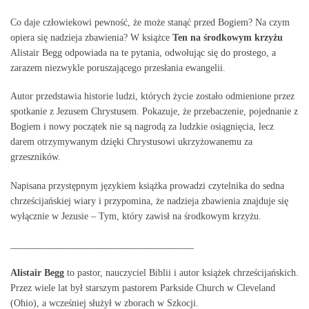
Co daje człowiekowi pewność, że może stanąć przed Bogiem? Na czym
opiera się nadzieja zbawienia? W książce
Ten na środkowym krzyżu
Alistair Begg odpowiada na te pytania, odwołując się do prostego, a
zarazem niezwykle poruszającego przesłania ewangelii.
Autor przedstawia historie ludzi, których życie zostało odmienione przez
spotkanie z Jezusem Chrystusem. Pokazuje, że przebaczenie, pojednanie z
Bogiem i nowy początek nie są nagrodą za ludzkie osiągnięcia, lecz
darem otrzymywanym dzięki Chrystusowi ukrzyżowanemu za
grzeszników.
Napisana przystępnym językiem książka prowadzi czytelnika do sedna
chrześcijańskiej wiary i przypomina, że nadzieja zbawienia znajduje się
wyłącznie w Jezusie – Tym, który zawisł na środkowym krzyżu.
______________________________________
Alistair Begg
to pastor, nauczyciel Biblii i autor książek chrześcijańskich.
Przez wiele lat był starszym pastorem Parkside Church w Cleveland
(Ohio), a wcześniej służył w zborach w Szkocji.