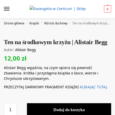
0
Strona główna
Książki
Wzrost duchowy
Ten na środkowym krzyżu | Alistair Begg
/
/
/
Ten na środkowym krzyżu | Alistair Begg
Autor:
Alistair Begg
12,00
zł
Alistair Begg wyjaśnia, na czym opiera się pewność
zbawienia. Krótka i przystępna książka o łasce, wierze i
Chrystusie ukrzyżowanym.
PRZECZYTAJ DARMOWY FRAGMENT KSIĄŻKI
KLIKAJĄC TUTAJ
.
Dodaj do koszyka