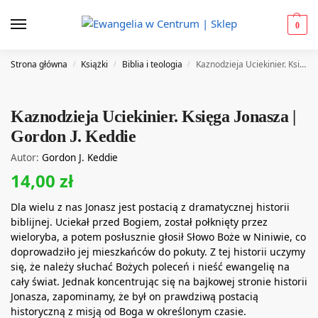
0
Strona główna
Książki
Biblia i teologia
Kaznodzieja Uciekinier. Księga Jonasza | Gordon J. Keddie
/
/
/
Kaznodzieja Uciekinier. Księga Jonasza |
Gordon J. Keddie
Autor:
Gordon J. Keddie
14,00
zł
Dla wielu z nas Jonasz jest postacią z dramatycznej historii
biblijnej. Uciekał przed Bogiem, został połknięty przez
wieloryba, a potem posłusznie głosił Słowo Boże w Niniwie, co
doprowadziło jej mieszkańców do pokuty. Z tej historii uczymy
się, że należy słuchać Bożych poleceń i nieść ewangelię na
cały świat. Jednak koncentrując się na bajkowej stronie historii
Jonasza, zapominamy, że był on prawdziwą postacią
historyczną z misją od Boga w określonym czasie.