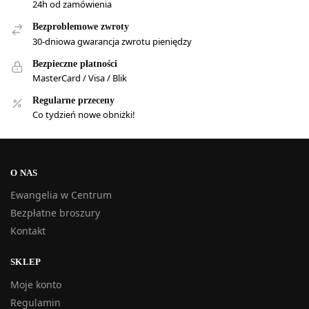
24h od zamówienia
Bezproblemowe zwroty
30-dniowa gwarancja zwrotu pieniędzy
Bezpieczne płatności
MasterCard / Visa / Blik
Regularne przeceny
Co tydzień nowe obniżki!
O NAS
Ewangelia w Centrum
Bezpłatne broszury
Kontakt
SKLEP
Moje konto
Regulamin