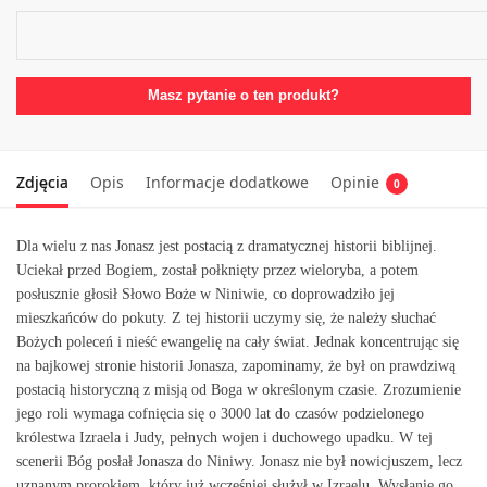
Masz pytanie o ten produkt?
Zdjęcia
Opis
Informacje dodatkowe
Opinie
0
Dla wielu z nas Jonasz jest postacią z dramatycznej historii biblijnej.
Uciekał przed Bogiem, został połknięty przez wieloryba, a potem
posłusznie głosił Słowo Boże w Niniwie, co doprowadziło jej
mieszkańców do pokuty. Z tej historii uczymy się, że należy słuchać
Bożych poleceń i nieść ewangelię na cały świat. Jednak koncentrując się
na bajkowej stronie historii Jonasza, zapominamy, że był on prawdziwą
postacią historyczną z misją od Boga w określonym czasie. Zrozumienie
jego roli wymaga cofnięcia się o 3000 lat do czasów podzielonego
królestwa Izraela i Judy, pełnych wojen i duchowego upadku. W tej
scenerii Bóg posłał Jonasza do Niniwy. Jonasz nie był nowicjuszem, lecz
uznanym prorokiem, który już wcześniej służył w Izraelu. Wysłanie go