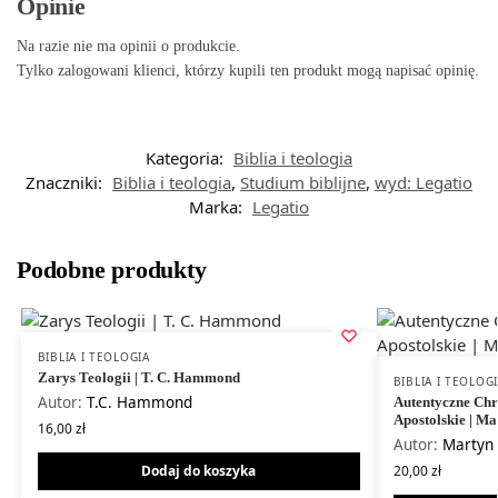
Opinie
Na razie nie ma opinii o produkcie.
Tylko zalogowani klienci, którzy kupili ten produkt mogą napisać opinię.
Kategoria:
Biblia i teologia
Znaczniki:
Biblia i teologia
,
Studium biblijne
,
wyd: Legatio
Marka:
Legatio
Podobne produkty
BIBLIA I TEOLOGIA
Zarys Teologii | T. C. Hammond
BIBLIA I TEOLOG
Autor:
T.C. Hammond
Autentyczne Chrz
Apostolskie | M
16,00
zł
Autor:
Martyn 
Dodaj do koszyka
20,00
zł