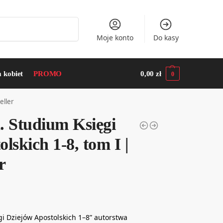
Szukaj
Moje konto
Do kasy
a kobiet
PROMO
0,00
zł
0
eller
. Studium Księgi
lskich 1-8, tom I |
r
i Dziejów Apostolskich 1–8” autorstwa