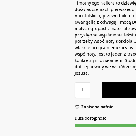
Timothy’ego Kellera to dziewi
doświadczeniach pierwszego K
Apostolskich, przewodnik ten p
ewangelią z odwagą i mocą D
małych grupach, materiał zawi
przystępne wyjaśnienia tekstu
potrzeby wspólnoty Kościoła 
właśnie program edukacyjny p
wspólnoty. Jest to jeden z trze
konkretnym działaniem. Studi
dobrej nowiny we współczesnym
Jezusa.
Zapisz na później
Duża dostępność