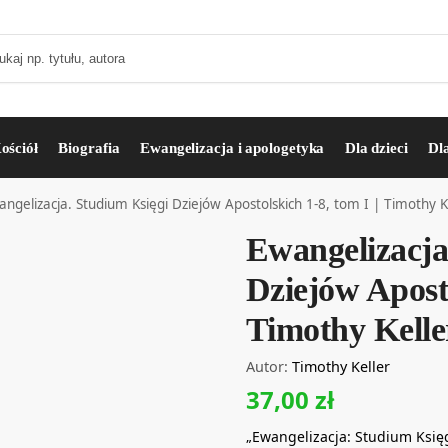
ościół
Biografia
Ewangelizacja i apologetyka
Dla dzieci
Dl
ngelizacja. Studium Księgi Dziejów Apostolskich 1-8, tom I | Timothy K
Ewangelizacja
Dziejów Aposto
Timothy Kelle
Autor:
Timothy Keller
37,00
zł
„Ewangelizacja: Studium Księg