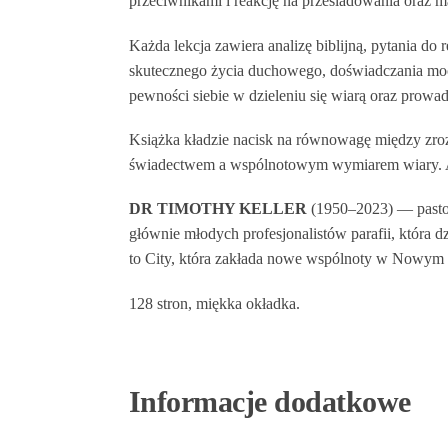
przeciwnikami i reakcję na prześladowania oraz ma
Każda lekcja zawiera analizę biblijną, pytania do
skutecznego życia duchowego, doświadczania moc
pewności siebie w dzieleniu się wiarą oraz prowad
Książka kładzie nacisk na równowagę między zr
świadectwem a wspólnotowym wymiarem wiary. Aut
DR TIMOTHY KELLER
(1950–2023) — pastor
głównie młodych profesjonalistów parafii, która 
to City, która zakłada nowe wspólnoty w Nowym Jo
128 stron, miękka okładka.
Informacje dodatkowe