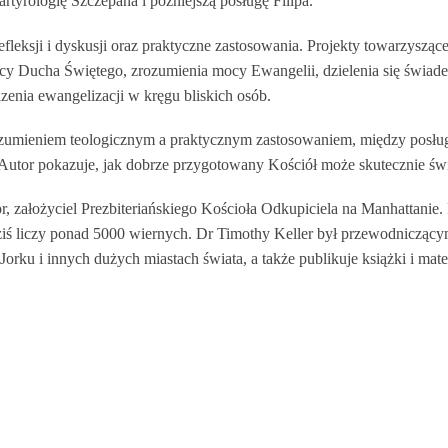
rtyrologię Szczepana i późniejszą posługę Filipa.
 refleksji i dyskusji oraz praktyczne zastosowania. Projekty towarzysz
y Ducha Świętego, zrozumienia mocy Ewangelii, dzielenia się świade
zenia ewangelizacji w kręgu bliskich osób.
ozumieniem teologicznym a praktycznym zastosowaniem, między posłu
or pokazuje, jak dobrze przygotowany Kościół może skutecznie świa
, założyciel Prezbiteriańskiego Kościoła Odkupiciela na Manhattanie. 
dziś liczy ponad 5000 wiernych. Dr Timothy Keller był przewodnicząc
rku i innych dużych miastach świata, a także publikuje książki i mat