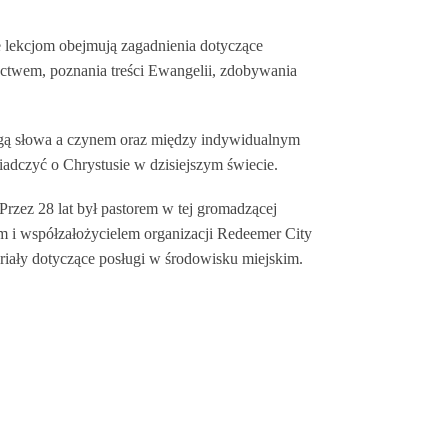
ące lekcjom obejmują zagadnienia dotyczące
ctwem, poznania treści Ewangelii, zdobywania
gą słowa a czynem oraz między indywidualnym
dczyć o Chrystusie w dzisiejszym świecie.
Przez 28 lat był pastorem w tej gromadzącej
ym i współzałożycielem organizacji Redeemer City
eriały dotyczące posługi w środowisku miejskim.