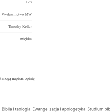
128
Wydawnictwo MW
Timothy Keller
miękka
kt mogą napisać opinię.
:
Biblia i teologia
,
Ewangelizacja i apologetyka
,
Studium bibl