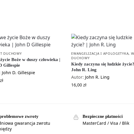
T DUCHOWY
EWANGELIZACJA I APOLOGETYKA
,
W
DUCHOWY
życie Boże w duszy człowieka |
Kiedy zaczyna się ludzkie życie?
 Gillespie
John R. Ling
:
John D. Gillespie
Autor:
John R. Ling
zł
16,00
zł
problemowe zwroty
Bezpieczne płatności
dniowa gwarancja zwrotu
MasterCard / Visa / Blik
niędzy