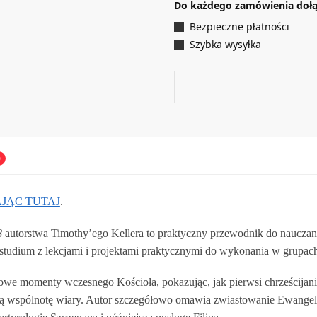
Do każdego zamówienia doł
Bezpieczne płatności
Szybka wysyłka
0
JĄC TUTAJ
.
8
autorstwa Timothy’ego Kellera to praktyczny przewodnik do nauczani
tudium z lekcjami i projektami praktycznymi do wykonania w grupac
we momenty wczesnego Kościoła, pokazując, jak pierwsi chrześcijanie
ą wspólnotę wiary. Autor szczegółowo omawia zwiastowanie Ewangelii 