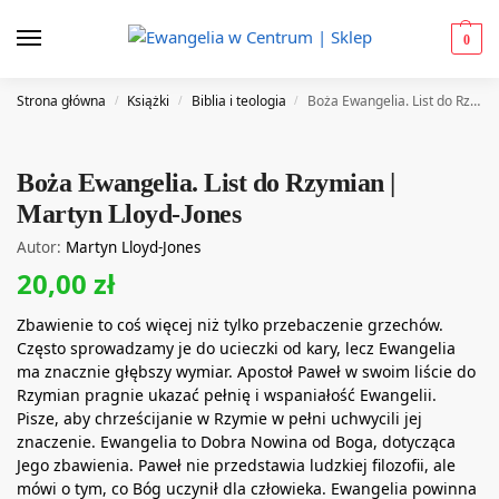
0
Strona główna
Książki
Biblia i teologia
Boża Ewangelia. List do Rzymian | Martyn Lloyd-Jones
/
/
/
Boża Ewangelia. List do Rzymian |
Martyn Lloyd-Jones
Autor:
Martyn Lloyd-Jones
20,00
zł
Zbawienie to coś więcej niż tylko przebaczenie grzechów.
Często sprowadzamy je do ucieczki od kary, lecz Ewangelia
ma znacznie głębszy wymiar. Apostoł Paweł w swoim liście do
Rzymian pragnie ukazać pełnię i wspaniałość Ewangelii.
Pisze, aby chrześcijanie w Rzymie w pełni uchwycili jej
znaczenie. Ewangelia to Dobra Nowina od Boga, dotycząca
Jego zbawienia. Paweł nie przedstawia ludzkiej filozofii, ale
mówi o tym, co Bóg uczynił dla człowieka. Ewangelia powinna