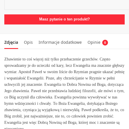
Masz pytanie o ten produkt?
Zdjęcia
Opis
Informacje dodatkowe
Opinie
0
Zbawienie to coś więcej niż tylko przebaczenie grzechów. Często
sprowadzamy je do ucieczki od kary, lecz Ewangelia ma znacznie głębszy
wymiar. Apostoł Paweł w swoim liście do Rzymian pragnie ukazać pełnię
i wspaniałość Ewangelii. Pisze, aby chrześcijanie w Rzymie w pełni
uchwycili jej znaczenie. Ewangelia to Dobra Nowina od Boga, dotycząca
Jego zbawienia. Paweł nie przedstawia ludzkiej filozofii, ale mówi o tym,
co Bóg uczynił dla człowieka. Ewangelia powinna wywoływać w nas
hymn wdzięczności i chwały. To Boża Ewangelia, dotykająca Bożego
zbawienia, czyniąca ją wyjątkową i niezwykłą. Paweł podkreśla, że to, co
Bóg zrobił, jest najważniejsze, nie to, co człowiek powinien zrobić.
Ewangelia jest więc Dobrą Nowiną od Boga, której moc i znaczenie są
nieocenione.