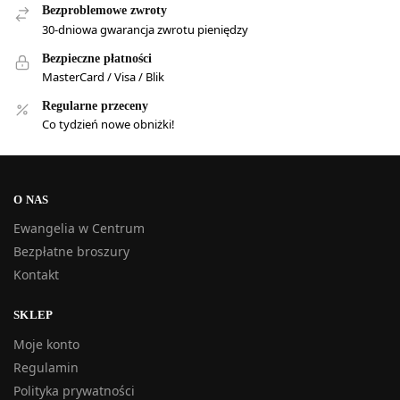
Bezproblemowe zwroty
30-dniowa gwarancja zwrotu pieniędzy
Bezpieczne płatności
MasterCard / Visa / Blik
Regularne przeceny
Co tydzień nowe obniżki!
O NAS
Ewangelia w Centrum
Bezpłatne broszury
Kontakt
SKLEP
Moje konto
Regulamin
Polityka prywatności