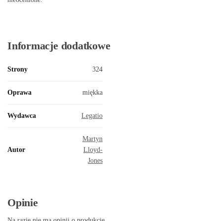
Informacje dodatkowe
Strony
324
Oprawa
miękka
Wydawca
Legatio
Martyn
Autor
Lloyd-
Jones
Opinie
Na razie nie ma opinii o produkcie.