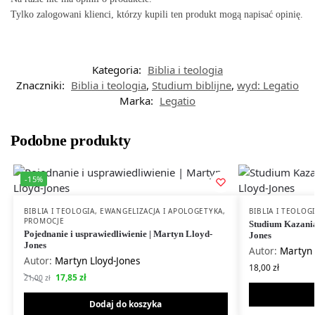
Tylko zalogowani klienci, którzy kupili ten produkt mogą napisać opinię.
Kategoria:
Biblia i teologia
Znaczniki:
Biblia i teologia
,
Studium biblijne
,
wyd: Legatio
Marka:
Legatio
Podobne produkty
-15%
BIBLIA I TEOLOGIA
,
EWANGELIZACJA I APOLOGETYKA
,
BIBLIA I TEOLOG
PROMOCJE
Studium Kazania
Pojednanie i usprawiedliwienie | Martyn Lloyd-
Jones
Jones
Autor:
Martyn 
Autor:
Martyn Lloyd-Jones
18,00
zł
17,85
zł
21,00
zł
Dodaj do koszyka